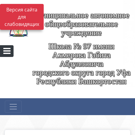
Версия сайта
Муниципальное автономное
для
общеобразовательное
слабовидящих
учреждение
Школа № 97 имени
Ахмерова Габита
Абдулловича
городского округа город Уфа
Республики Башкортостан