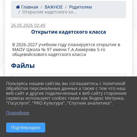
Главная
ВАЖНОЕ
Родителям
Открытие кадетского кл...
26.05.2026 02:49
Открытие кадетского класса
В 2026-2027 учебном году планируется открытие в
МАОУ Школа № 97 имени Г.А.Ахмерова 5-го
общевойскового кадетского класса
Файлы
Пользуясь нашим сайтом, вы соглашаетесь с политикой
Проект учебного плана 5-го
обработки персональных данных а также с тем что наш
веб-сайт и другие подключенные к веб-сайту сторонние
сервисы используют cookies такие как Яндекс Метрика,
кадетского класса (236.4 KiB)
"Госуслуги", "PRO.Культура", "Спутник аналитика".
Подробнее
Внеурочная и дополнительная
Подтверждаю
деятельность (321.6 KiB)