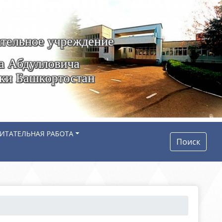
тельное учреждение
а Абдулловича
ики Башкортостан
ИТАТЕЛЬНАЯ РАБОТА
Поиск