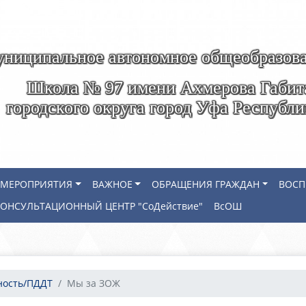
ниципальное автономное общеобразова
Школа № 97 имени Ахмерова Габит
городского округа город Уфа Республ
МЕРОПРИЯТИЯ
ВАЖНОЕ
ОБРАЩЕНИЯ ГРАЖДАН
ВОСП
КОНСУЛЬТАЦИОННЫЙ ЦЕНТР "СоДействие"
ВсОШ
ность/ПДДТ
Мы за ЗОЖ