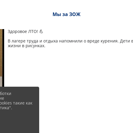
Мы за ЗОЖ
Здоровое ЛТО! 💪
В лагере труда и отдыха напомнили о вреде курения. Дети 
жизни в рисунках.
ботки
ие
okies такие как
тика".