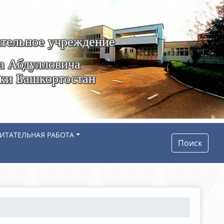
тельное учреждение
а Абдулловича
ики Башкортостан
ИТАТЕЛЬНАЯ РАБОТА
Поиск