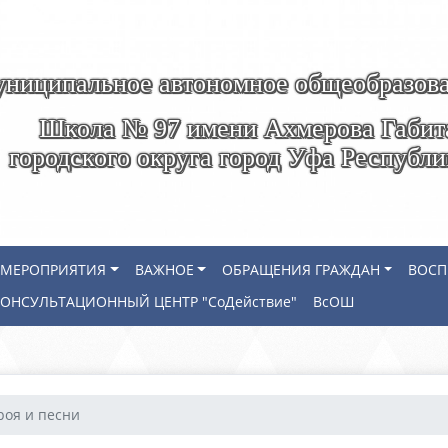
ниципальное автономное общеобразова
Школа № 97 имени Ахмерова Габит
городского округа город Уфа Республ
МЕРОПРИЯТИЯ
ВАЖНОЕ
ОБРАЩЕНИЯ ГРАЖДАН
ВОСП
КОНСУЛЬТАЦИОННЫЙ ЦЕНТР "СоДействие"
ВсОШ
роя и песни