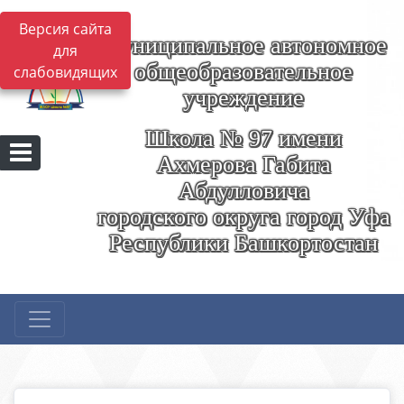
Версия сайта
Муниципальное автономное
для
общеобразовательное
слабовидящих
учреждение
Школа № 97 имени
Ахмерова Габита
Абдулловича
городского округа город Уфа
Республики Башкортостан