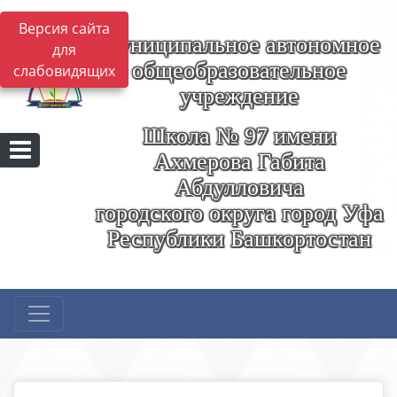
Версия сайта
Муниципальное автономное
для
общеобразовательное
слабовидящих
учреждение
Школа № 97 имени
Ахмерова Габита
Абдулловича
городского округа город Уфа
Республики Башкортостан