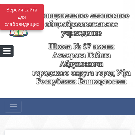
Версия сайта
Муниципальное автономное
для
общеобразовательное
слабовидящих
учреждение
Школа № 97 имени
Ахмерова Габита
Абдулловича
городского округа город Уфа
Республики Башкортостан