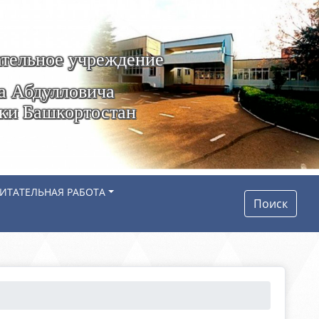
тельное учреждение
а Абдулловича
ики Башкортостан
ИТАТЕЛЬНАЯ РАБОТА
Поиск