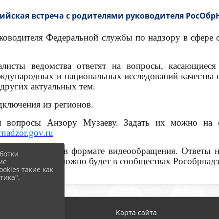
сийская встреча с родителями руководителя РосОбр
уководителя Федеральной службы по надзору в сфере 
иалисты ведомства ответят на вопросы, касающиес
ждународных и национальных исследований качества о
 других актуальных тем.
дключения из регионов.
 вопросы Анзору Музаеву. Задать их можно на с
nadzor.gov.ru
ой форме или в формате видеообращения. Ответы н
ботки
 в прямом эфире можно будет в сообществах Рособрнад
ие
okies такие как
тика".
од
Карта сайта