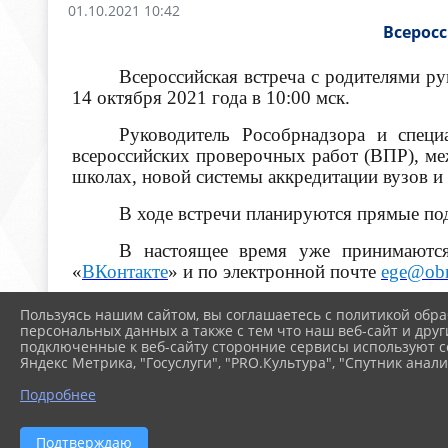
01.10.2021 10:42
Всерос
Всероссийская встреча с родителями р
14 октября 2021 года в 10:00 мск.
Руководитель Рособрнадзора и спец
всероссийских проверочных работ (ВПР), ме
школах, новой системы аккредитации вузов и
В ходе встречи планируются прямые по
В настоящее время уже принимаются
«
ВКонтакте
» и по электронной почте
ege@obr
Вопросы можно направлять в письменн
Пользуясь нашим сайтом, вы соглашаетесь с политикой обра
будут даны в ходе встречи. Увидеть встречу
персональных данных а также с тем что наш веб-сайт и друг
подключенные к веб-сайту сторонние сервисы используют co
Яндекс Метрика, "Госуслуги", "PRO.Культура", "Спутник анали
Подробнее
2026 г. school97-ufa.ru
Вх
Подтверждаю