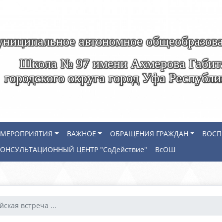
ниципальное автономное общеобразова
Школа № 97 имени Ахмерова Габит
городского округа город Уфа Республ
МЕРОПРИЯТИЯ
ВАЖНОЕ
ОБРАЩЕНИЯ ГРАЖДАН
ВОСП
КОНСУЛЬТАЦИОННЫЙ ЦЕНТР "СоДействие"
ВсОШ
ская встреча ...